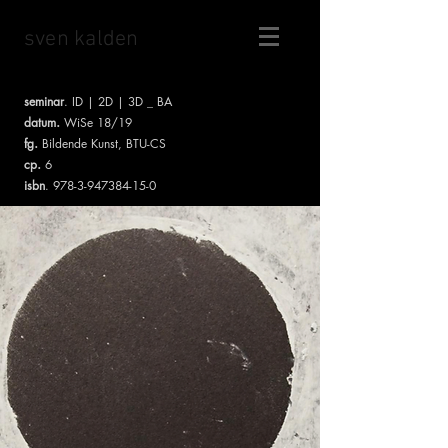
sven kalden
seminar
. ID | 2D | 3D _ BA
.
datum
WiSe 18/19
.
fg
Bildende Kunst, BTU-CS
.
cp
6
isbn
.
978-3-947384-15-0