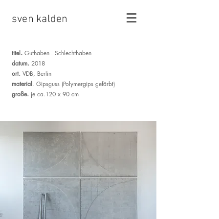
sven kalden
.
titel
Guthaben - Schlechthaben
.
datum
2018
.
ort
VDB, Berlin
material
. Gipsguss (Polymergips gefärbt)
.
große
je ca.120 x 90 cm